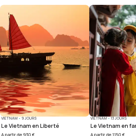
VIETNAM
•
9 JOURS
VIETNAM
•
13 JOURS
Le Vietnam en Liberté
Le Vietnam en fam
A partir de 930 €
A partir de 1150 €