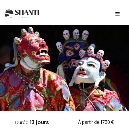
Intro
Itinéraire
Jour par jour
Budget
Dates
Fiche techni
VOYAGE INDE HIMALAYENNE ET
13 jours
À partir de 1730 €
Durée
LADAKH