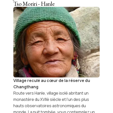
Tso Moriri - Hanle
Village reculé au cœur de la réserve du
Changthang
Route vers
Hanle
, village isolé abritant un
monastère du XVIIè siècle et l’un des plus
hauts
observatoires astronomiques
du
monde. La nuit tombée, vous contemplez un