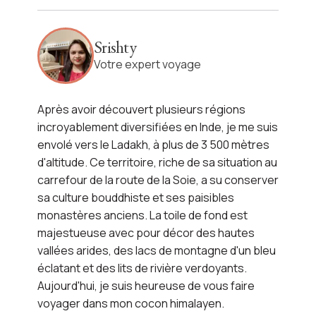
Immersion himalayenne au
Ladakh
Srishty
Votre expert voyage
Voir l'itinéraire
Après avoir découvert plusieurs régions
incroyablement diversifiées en
Inde
, je me suis
envolé vers
le Ladakh
, à plus de 3 500 mètres
d'altitude. Ce territoire, riche de sa situation au
carrefour de la
route de la Soie
, a su conserver
sa culture bouddhiste et ses paisibles
monastères anciens. La toile de fond est
majestueuse avec pour décor des hautes
vallées arides, des lacs de montagne d'un bleu
éclatant et des lits de rivière verdoyants.
Aujourd'hui, je suis heureuse de vous faire
voyager dans mon
cocon himalayen
.