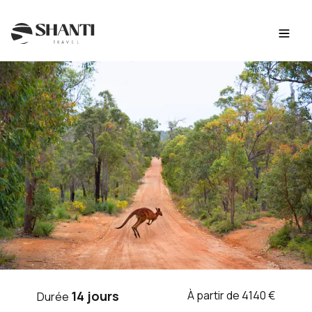
Intro
Itinéraire
Jour par jour
Budget
FAQ
VOYAGE AUSTRALIE
14 jours
À partir de 4140 €
Durée