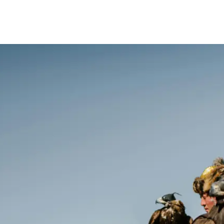
La Mongolie au ryth
17 jours
-
À partir de
3890