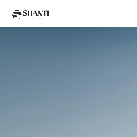
Intro
Itinéraire
Jour par jour
Budget
FAQ