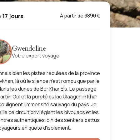
17 jours
À partir de 3890 €
e
Gwendoline
Votre expert voyage
nnais bien les pistes reculées de la province
vkhan, là où le silence n'est rompu que par le
dans les dunes de Bor Khar Els. Le passage
rtiin Gol et la pureté du lac Ulaagchiin Khar
soulignent l'immensité sauvage du pays. Je
lle ce circuit privilégiant les bivouacs et les
ntres authentiques loin des sentiers battus
oyageurs en quête d'isolement.