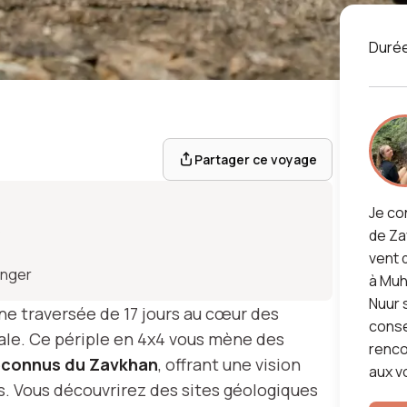
Duré
MONGOLIE
e au rythme
Partager ce voyage
omades
Je co
s
de Za
vent 
enger
à Muha
inéraire
Nuur 
ne traversée de 17 jours au cœur des
consei
rale. Ce périple en 4x4 vous mène des
renco
éconnus du Zavkhan
, offrant une vision
aux v
s. Vous découvrirez des sites géologiques