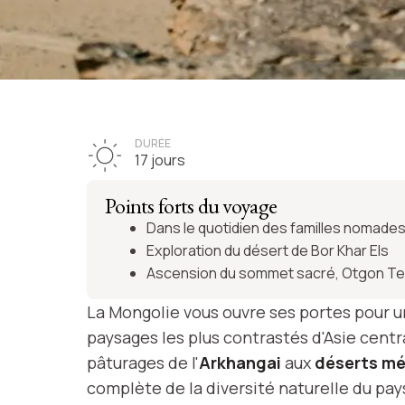
VOYAGE 
La Mongoli
DURÉE
17 jours
des n
Points forts du voyage
Dans le quotidien des familles nomade
Exploration du désert de Bor Khar Els
Ascension du sommet sacré, Otgon T
Voir l'it
La Mongolie vous ouvre ses portes pour u
paysages les plus contrastés d'Asie cent
pâturages de l'
Arkhangai
aux
déserts m
complète de la diversité naturelle du pay