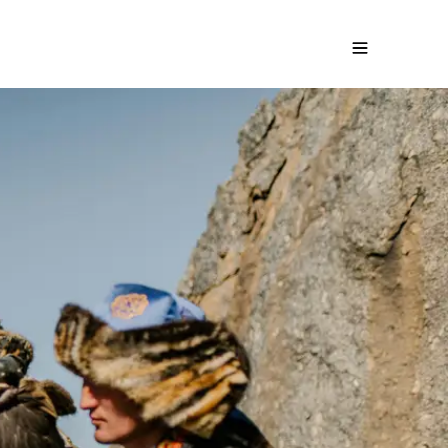
me des nomades
Demandez un devis gratuit
€