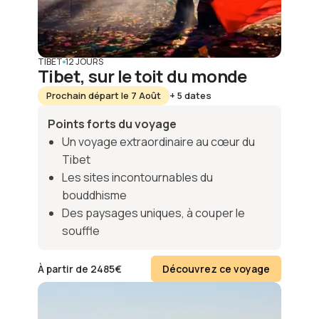
TIBET
12 JOURS
Tibet, sur le toit du monde
Prochain départ le 7 Août
+ 5 dates
Points forts du voyage
Un voyage extraordinaire au cœur du
Tibet
Les sites incontournables du
bouddhisme
Des paysages uniques, à couper le
souffle
À partir de
2485
€
Découvrez ce voyage