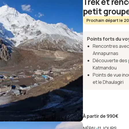
Trek et ren
petit group
Prochain départ le 2
Points forts du v
Rencontres avec 
Annapurnas
Découverte des p
Katmandou
Points de vue in
et le Dhaulagiri
À partir de
990
€
NÉPAL
11 JOURS