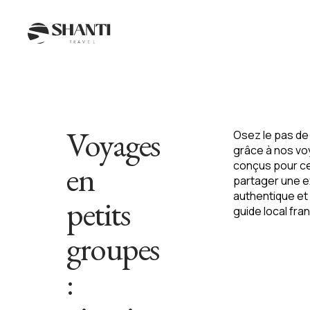
Voyages
Osez le pas de 
grâce à nos
vo
en
conçus pour ce
partager une 
authentique e
petits
guide local fr
groupes
: