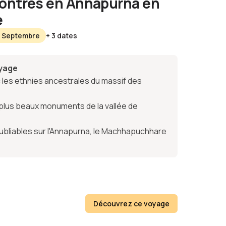
contres en Annapurna en
e
0 Septembre
+ 3 dates
oyage
les ethnies ancestrales du massif des
lus beaux monuments de la vallée de
oubliables sur l'Annapurna, le Machhapuchhare
Découvrez ce voyage