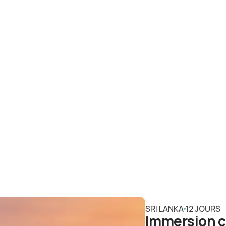
SRI LANKA
12 JOURS
Immersion cu