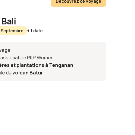
Découvrez ce voyage
Bali
8 Septembre
+ 1 date
oyage
l'association PKP Women
ières et plantations à Tenganan
ale du
volcan Batur