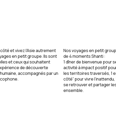
côté et vivez l’Asie autrement
Nos voyages en petit group
yages en petit groupe
. Ils sont
de 4 moments Shanti :
lles et ceux qui souhaitent
1 dîner de bienvenue
pour s
expérience de découverte
activité à impact positif
pou
t humaine, accompagnés par un
les territoires traversés,
1 
ancophone.
côté”
pour vivre l’inattendu,
se retrouver et partager le
ensemble.