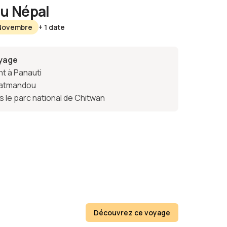
u Népal
 Novembre
+ 1 date
oyage
nt à Panauti
 Katmandou
s le parc national de Chitwan
Découvrez ce voyage