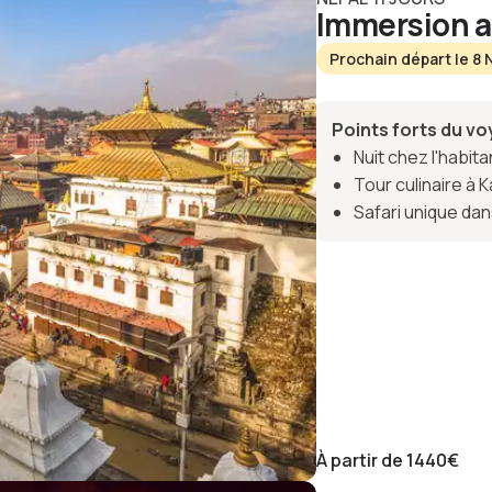
Immersion a
Prochain départ le 8
Points forts du v
Nuit chez l'habita
Tour culinaire à
Safari unique dan
À partir de
1440
€