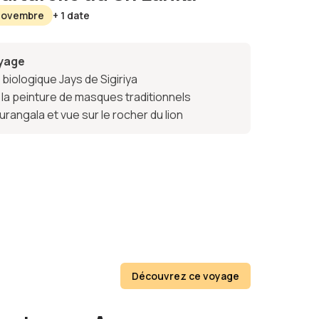
 Novembre
+ 1 date
oyage
 biologique Jays de Sigiriya
 de la peinture de masques traditionnels
rangala et vue sur le rocher du lion
Découvrez ce voyage