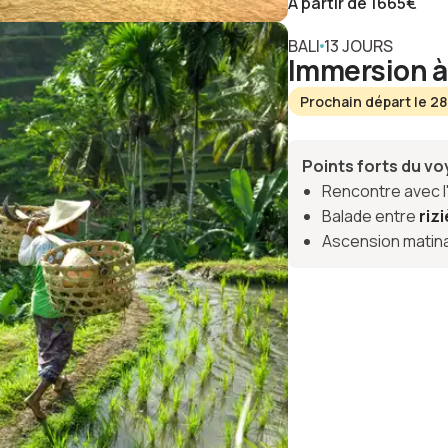
À partir de
1665
€
BALI
13 JOURS
Immersion à 
Prochain départ le 2
Points forts du v
Rencontre avec 
Balade entre
riz
Ascension matin