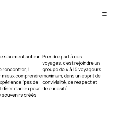
e s'animent autour
Prendre part à ces
voyages, c’est rejoindre un
e rencontrer,
1
groupe de
4 à 15 voyageurs
r mieux comprendre
maximum
, dans un esprit de
expérience “pas de
convivialité, de respect et
1 dîner d’adieu
pour
de curiosité.
s souvenirs créés