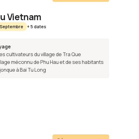
au Vietnam
3 Septembre
+ 5 dates
oyage
s cultivateurs du village de Tra Que
llage méconnu de Phu Hau et de ses habitants
 jonque à Bai Tu Long