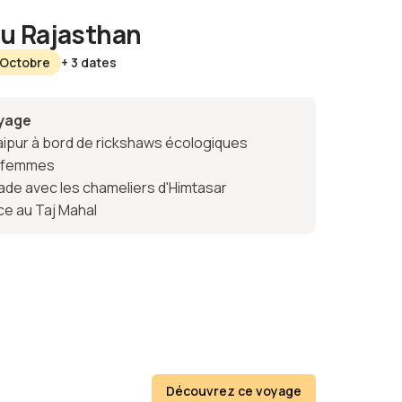
u Rajasthan
 Octobre
+ 3 dates
oyage
ipur à bord de rickshaws écologiques
s femmes
ade avec les chameliers d'Himtasar
ace au Taj Mahal
Découvrez ce voyage