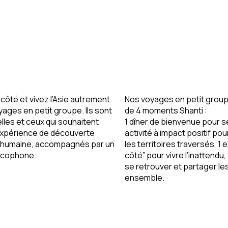
côté et vivez l’Asie autrement
Nos voyages en petit group
yages en petit groupe
. Ils sont
de 4 moments Shanti :
lles et ceux qui souhaitent
1 dîner de bienvenue
pour s
expérience de découverte
activité à impact positif
pou
t humaine, accompagnés par un
les territoires traversés,
1 
ancophone.
côté”
pour vivre l’inattendu,
se retrouver et partager le
ensemble.