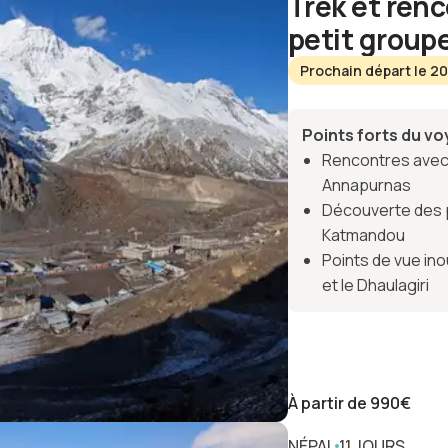
Trek et ren
petit group
Prochain départ le 2
Points forts du v
Rencontres avec 
Annapurnas
Découverte des p
Katmandou
Points de vue in
et le Dhaulagiri
À partir de
990
€
NÉPAL
11 JOURS