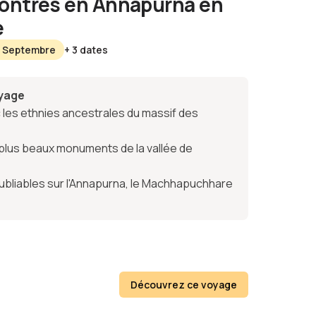
contres en Annapurna en
e
0 Septembre
+ 3 dates
oyage
les ethnies ancestrales du massif des
lus beaux monuments de la vallée de
oubliables sur l'Annapurna, le Machhapuchhare
Découvrez ce voyage