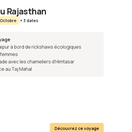
u Rajasthan
 Octobre
+ 3 dates
oyage
ipur à bord de rickshaws écologiques
s femmes
ade avec les chameliers d'Himtasar
ace au Taj Mahal
Découvrez ce voyage