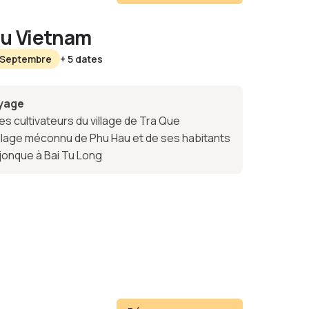
au Vietnam
3 Septembre
+ 5 dates
oyage
s cultivateurs du village de Tra Que
llage méconnu de Phu Hau et de ses habitants
 jonque à Bai Tu Long