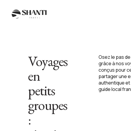
Voyages
Osez le pas de 
grâce à nos
vo
en
conçus pour ce
partager une 
authentique e
petits
guide local fr
groupes
: