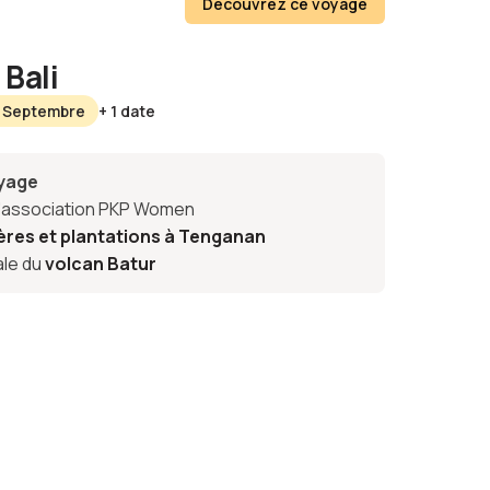
Découvrez ce voyage
Bali
8 Septembre
+ 1 date
oyage
l'association PKP Women
ières et plantations à Tenganan
ale du
volcan Batur