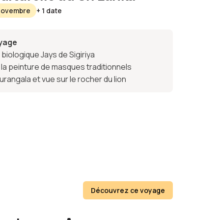
 Novembre
+ 1 date
oyage
 biologique Jays de Sigiriya
 de la peinture de masques traditionnels
rangala et vue sur le rocher du lion
Découvrez ce voyage