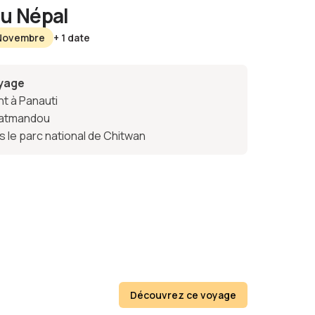
u Népal
 Novembre
+ 1 date
oyage
nt à Panauti
 Katmandou
s le parc national de Chitwan
Découvrez ce voyage