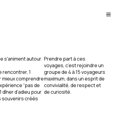
e s'animent autour
Prendre part à ces
voyages, c’est rejoindre un
e rencontrer,
1
groupe de
4 à 15 voyageurs
r mieux comprendre
maximum
, dans un esprit de
expérience “pas de
convivialité, de respect et
1 dîner d’adieu
pour
de curiosité.
s souvenirs créés