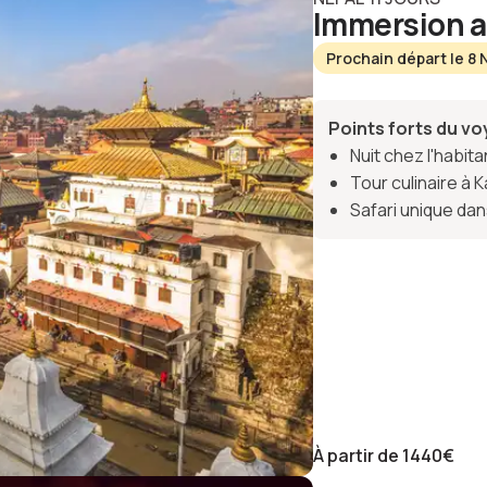
Immersion a
Prochain départ le 8
Points forts du v
Nuit chez l'habita
Tour culinaire à
Safari unique dan
À partir de
1440
€