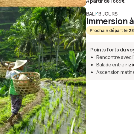
À partir de
1665
€
BALI
13 JOURS
Immersion à 
Prochain départ le 2
Points forts du v
Rencontre avec 
Balade entre
riz
Ascension matin