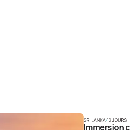
SRI LANKA
12 JOURS
Immersion cu