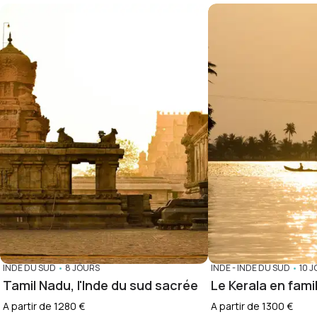
INDE DU SUD
•
8 JOURS
INDE
-
INDE DU SUD
•
10 
Tamil Nadu, l'Inde du sud sacrée
Le Kerala en famil
A partir de 1280 €
A partir de 1300 €