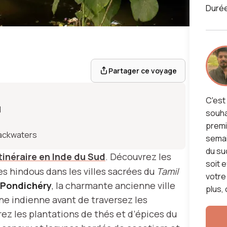
Duré
ls de
Partager ce voyage
Sud
C'est 
d
souha
premi
Backwaters
semai
du su
tinéraire en Inde du Sud
. Découvrez les
soit 
s hindous dans les villes sacrées du
Tamil
votre
Pondichéry
, la charmante ancienne ville
plus, 
ne indienne avant de traversez les
rez les plantations de thés et d’épices du