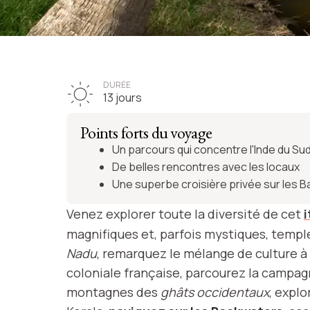
VOYAGE INDE
Les essentie
DURÉE
13 jours
l'Inde du 
Points forts du voyage
Un parcours qui concentre l'Inde du Su
De belles rencontres avec les locaux
Une superbe croisière privée sur les 
Voir l'itinéraire
Venez explorer toute la diversité de cet
i
magnifiques et, parfois mystiques, temple
Nadu
, remarquez le mélange de culture à
coloniale française, parcourez la campag
montagnes des
ghâts occidentaux
, explo