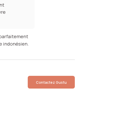
nt
vre
 parfaitement
re indonésien.
Contactez
Gustu