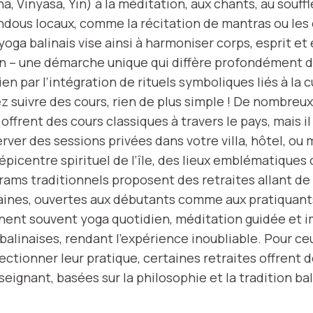
a, Vinyasa, Yin) à la méditation, aux chants, au souf
hindous locaux, comme la récitation de mantras ou le
 yoga balinais vise ainsi à harmoniser corps, esprit et
in – une démarche unique qui diffère profondément 
ien par l’intégration de rituels symboliques liés à la c
z suivre des cours, rien de plus simple ! De nombreux
ffrent des cours classiques à travers le pays, mais i
rver des sessions privées dans votre villa, hôtel, o
 épicentre spirituel de l’île, des lieux emblématique
rams traditionnels proposent des retraites allant de
aines, ouvertes aux débutants comme aux pratiquant
nent souvent yoga quotidien, méditation guidée et 
alinaises, rendant l’expérience inoubliable. Pour ce
ectionner leur pratique, certaines retraites offrent 
eignant, basées sur la philosophie et la tradition ba