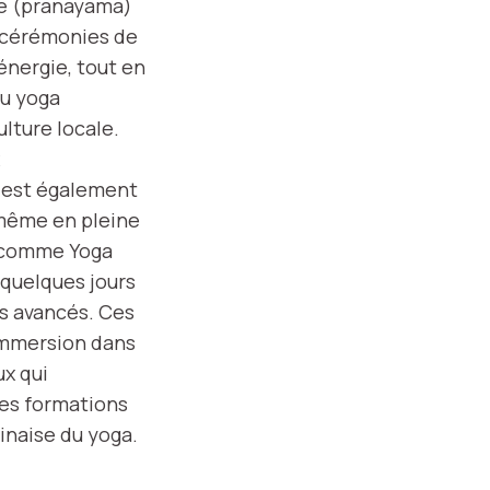
fle (pranayama)
s cérémonies de
 énergie, tout en
du yoga
ulture locale.
l est également
u même en pleine
s comme Yoga
 quelques jours
s avancés. Ces
immersion dans
ux qui
des formations
linaise du yoga.