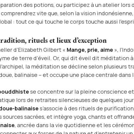
éparation des potions, ou participez à un atelier lors 
s comprendrez vite que, selon la vision indonésienne,
lobal : tout ce qui touche le corps touche aussi l’espri
radition, rituels et lieux d’exception
eller d’Elizabeth Gilbert «
Mange, prie, aime
», l’Ind
me de terre d’éveil. Or, qui dit éveil dit méditation à
’archipel, la méditation se décline selon plusieurs tr
doue, balinaise – et occupe une place centrale dans 
bouddhiste
se concentre sur la pleine conscience et
pratique lors de retraites silencieuses de quelques jour
doue-balinaise
s’associe à des rituels de purificatio
 sources sacrées, et intègre yoga, chants et offrande
inaise
, ancrée dans la vie quotidienne et les cérémon
connecter aux forces de la nature et d’entretenir un 