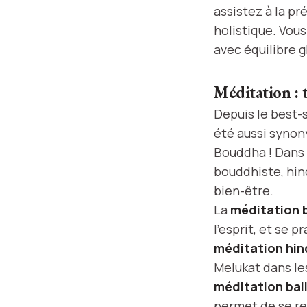
assistez à la pr
holistique. Vou
avec équilibre g
Méditation : t
Depuis le best-s
été aussi synony
Bouddha ! Dans l
bouddhiste, hin
bien-être.
La
méditation 
l’esprit, et se 
méditation hin
Melukat dans les
méditation bal
permet de se re