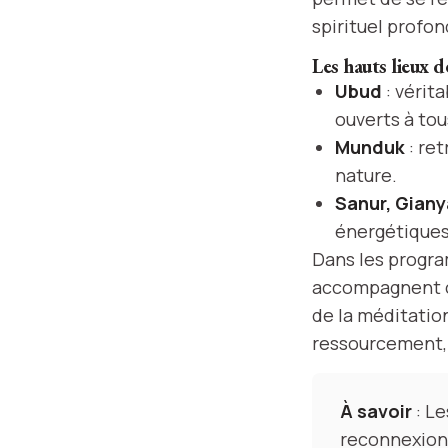
spirituel profon
Les hauts lieux d
Ubud
: vérit
ouverts à tou
Munduk
: ret
nature.
Sanur, Giany
énergétiques
Dans les progra
accompagnent ch
de la méditation
ressourcement, s
À savoir
: Le
reconnexion 