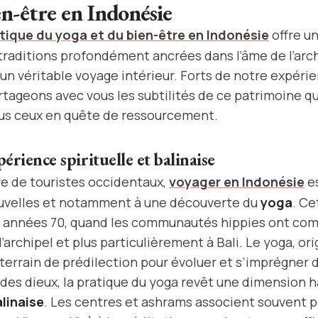
en-être en Indonésie
tique du yoga et du bien-être en Indonésie
offre u
s traditions profondément ancrées dans l’âme de l’arc
un véritable voyage intérieur. Forts de notre expérie
rtageons avec vous les subtilités de ce patrimoine qu
us ceux en quête de ressourcement.
érience spirituelle et balinaise
e de touristes occidentaux,
voyager en Indonésie
es
uvelles et notamment à une découverte du
yoga
. C
s années 70, quand les communautés hippies ont co
l’archipel et plus particulièrement à Bali. Le yoga, ori
 terrain de prédilection pour évoluer et s’imprégner 
le des dieux, la pratique du yoga revêt une dimension
alinaise
. Les centres et ashrams associent souvent 