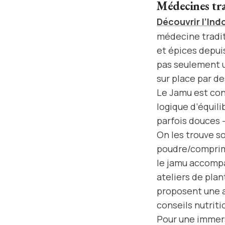
Médecines trad
Découvrir l’Ind
médecine tradit
et épices depuis
pas seulement u
sur place par de
Le Jamu est conç
logique d’équili
parfois douces –
On les trouve s
poudre/comprimé
le jamu accompa
ateliers de pla
proposent une a
conseils nutriti
Pour une immers