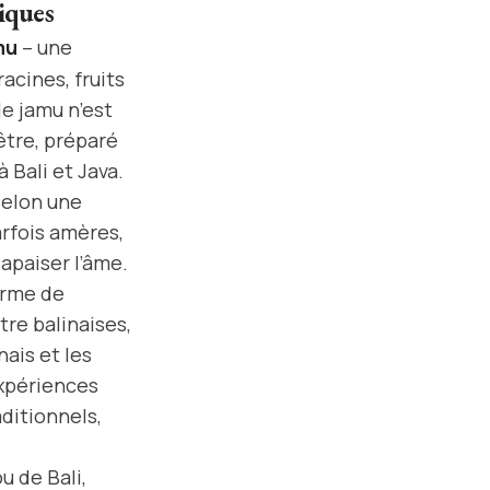
tiques
mu
– une
acines, fruits
le jamu n’est
être, préparé
 Bali et Java.
selon une
arfois amères,
 apaiser l’âme.
orme de
re balinaises,
ais et les
expériences
ditionnels,
 de Bali,