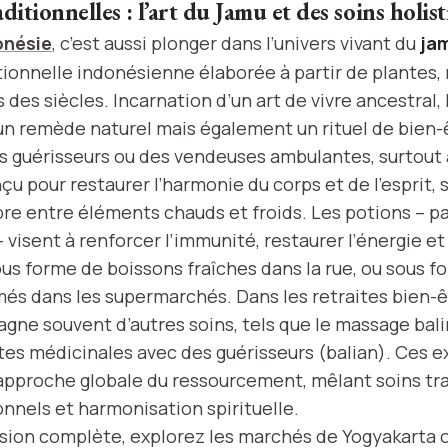
itionnelles : l’art du Jamu et des soins holis
onésie
, c’est aussi plonger dans l’univers vivant du
ja
ionnelle indonésienne élaborée à partir de plantes, r
 des siècles. Incarnation d’un art de vivre ancestral, 
n remède naturel mais également un rituel de bien-
s guérisseurs ou des vendeuses ambulantes, surtout à
u pour restaurer l’harmonie du corps et de l’esprit, 
bre entre éléments chauds et froids. Les potions – p
 visent à renforcer l’immunité, restaurer l’énergie et
ous forme de boissons fraîches dans la rue, ou sous f
s dans les supermarchés. Dans les retraites bien-êt
gne souvent d’autres soins, tels que le massage balin
ntes médicinales avec des guérisseurs (balian). Ces 
pproche globale du ressourcement, mêlant soins tra
onnels et harmonisation spirituelle.
ion complète, explorez les marchés de Yogyakarta ou