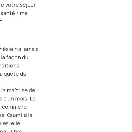
de votre séjour
 santé rime
t.
onésie n’a jamais
 la façon du
aditions –
la quête du
 la maîtrise de
s à un mois. La
n, comme le
s. Quant à la
ies, elle
équilibre