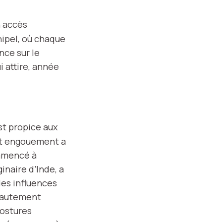
n accès
hipel, où chaque
nce sur le
i attire, année
t propice aux
et engouement a
mmencé à
ginaire d’Inde, a
des influences
 hautement
postures