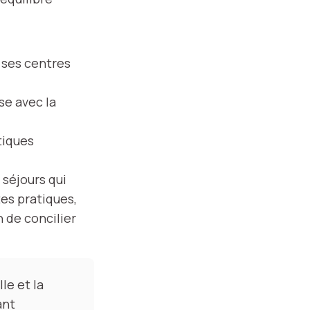
, ses centres
se avec la
tiques
 séjours qui
es pratiques,
n de concilier
le et la
ant