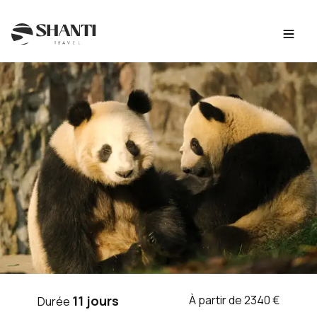
Intro
Itinéraire
Jour par jour
Budget
FAQ
VOYAGE CHINE
11 jours
À partir de 2340 €
Durée