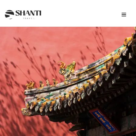
Intro
Itinéraire
Jour par jour
Budget
FAQ