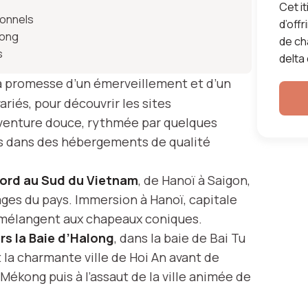
tnam
Cet i
onnels
d’off
kong
de ch
s
delta
aire
a promesse d’un émerveillement et d’un
ariés, pour découvrir les sites
aventure douce, rythmée par quelques
es dans des hébergements de qualité
Nord au Sud du Vietnam
, de Hanoï à Saigon,
ages du pays. Immersion à Hanoï, capitale
 mélangent aux chapeaux coniques.
ers la Baie d’Halong
, dans la baie de Bai Tu
 la charmante ville de Hoi An avant de
ékong puis à l’assaut de la ville animée de