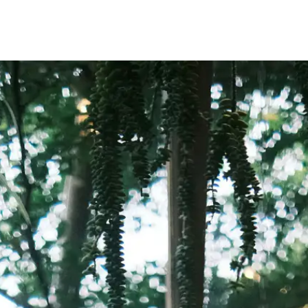
L'élégance verdoya
10 jours
-
À partir de
235