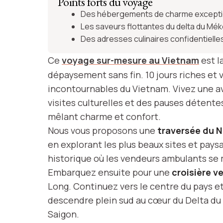
du Vie
Points forts du voyage
Des hébergements de charme excepti
Les saveurs flottantes du delta du Mé
Des adresses culinaires confidentielle
Voir l'itinér
Ce
voyage sur-mesure au Vietnam
est l
dépaysement sans fin. 10 jours riches et v
incontournables du Vietnam. Vivez une 
visites culturelles et des pauses détent
mêlant charme et confort.
Nous vous proposons une
traversée du 
en explorant les plus beaux sites et pays
historique où les vendeurs ambulants se
Embarquez ensuite pour une
croisière v
Long. Continuez vers le centre du pays et
descendre plein sud au cœur du Delta du M
Saigon.