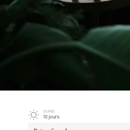
VOYAGE VI
L'élégance 
DURÉE
10 jours