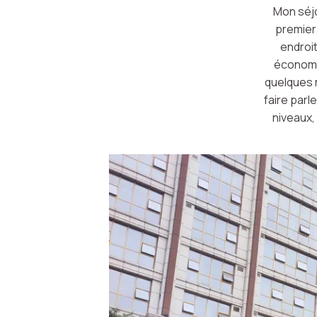
Mon séjo
premier 
endroit
économiq
quelques 
faire parl
niveaux, 