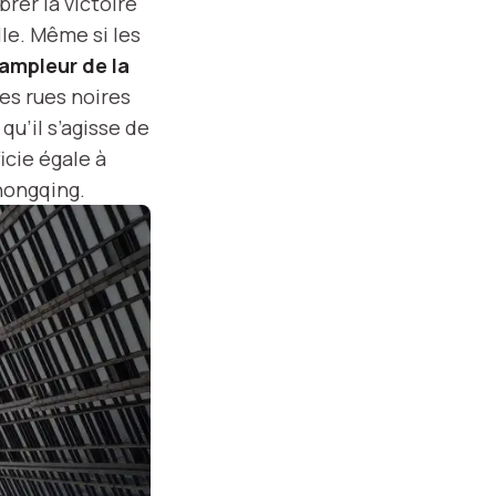
rer la victoire
le. Même si les
’ampleur de la
les rues noires
qu’il s’agisse de
icie égale à
Chongqing.