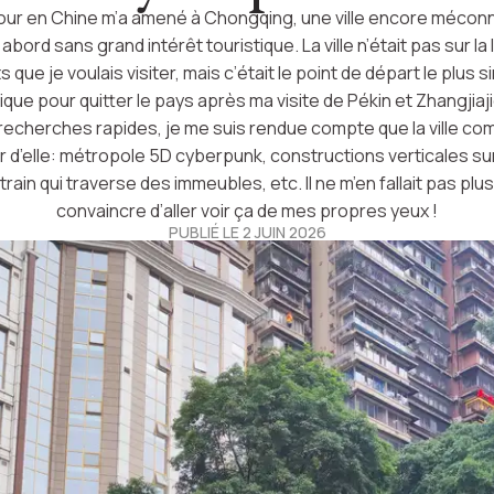
ur en Chine m’a amené à Chongqing, une ville encore mécon
abord sans grand intérêt touristique. La ville n’était pas sur la 
s que je voulais visiter, mais c’était le point de départ le plus s
ue pour quitter le pays après ma visite de Pékin et Zhangjiaj
recherches rapides, je me suis rendue compte que la ville co
er d’elle: métropole 5D cyberpunk, constructions verticales su
train qui traverse des immeubles, etc. Il ne m’en fallait pas pl
convaincre d’aller voir ça de mes propres yeux !
PUBLIÉ LE 2 JUIN 2026