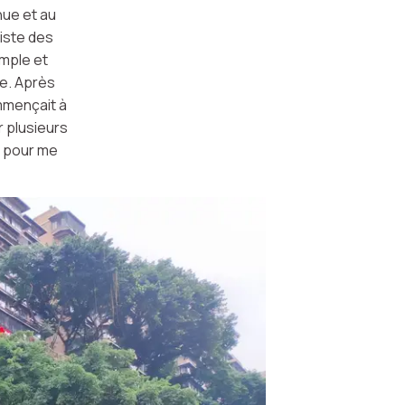
nue et au
liste des
imple et
ie. Après
mmençait à
r plusieurs
us pour me