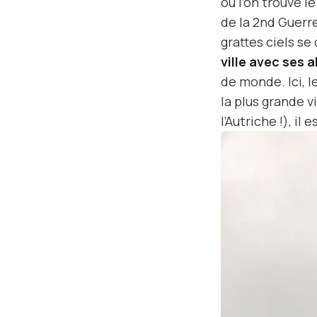
où l’on trouve l
de la 2nd Guerr
grattes ciels s
ville avec ses 
de monde. Ici, l
la plus grande v
l’Autriche !), i