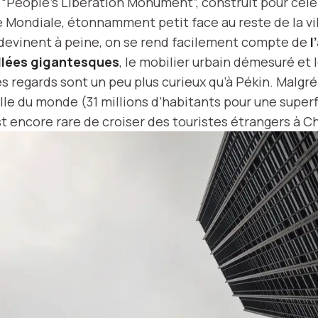
e “People’s Liberation Monument”, construit pour céléb
e Mondiale, étonnamment petit face au reste de la vil
e devinent à peine, on se rend facilement compte de
l
allées gigantesques
, le mobilier urbain démesuré et 
es regards sont un peu plus curieux qu’à Pékin. Malgré 
ille du monde (31 millions d’habitants pour une superf
l est encore rare de croiser des touristes étrangers à 