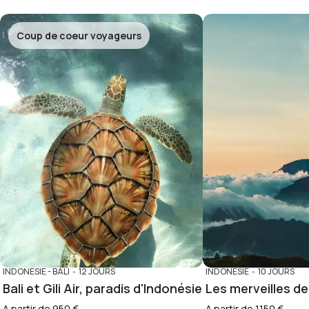
Coup de coeur voyageurs
INDONÉSIE
-
BALI
•
12 JOURS
INDONÉSIE
•
10 JOURS
Bali et Gili Air, paradis d'Indonésie
Les merveilles d
A partir de 950 €
A partir de 1150 €