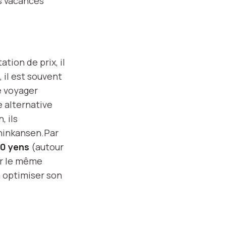
es vacances
tion de prix, il
 il est souvent
e voyager
e alternative
, ils
Shinkansen.Par
00 yens
(autour
ur le même
à optimiser son