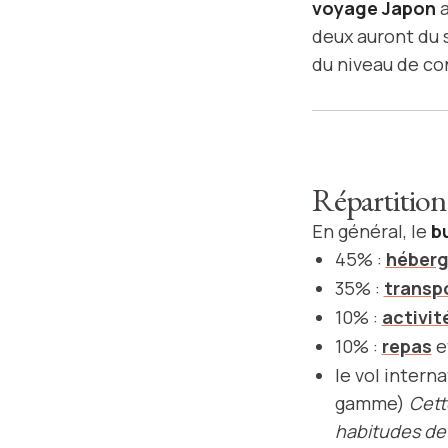
voyage Japon
a
deux auront du 
du niveau de co
Répartition
En général, le
b
45% :
héber
35% :
transp
10% :
activit
10% :
repas
e
le vol interna
gamme)
Cett
habitudes de