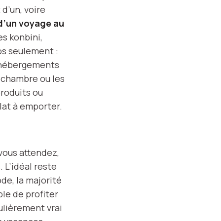
 d’un, voire
d’un voyage au
s konbini,
s seulement :
s hébergements
a chambre ou les
roduits ou
lat à emporter.
vous attendez,
 L’idéal reste
ode, la majorité
ble de profiter
culièrement vrai