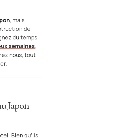
apon
, mais
struction de
gagnez du temps
eux semaines
,
hez nous, tout
er.
 au Japon
tel. Bien qu’ils