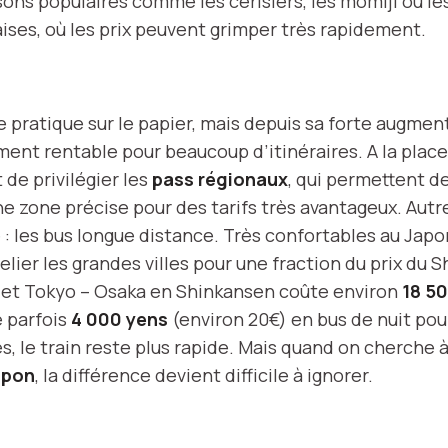
sons populaires comme les cerisiers, les momiji ou l
aises, où les prix peuvent grimper très rapidement.
 pratique sur le papier, mais depuis sa forte augmenta
ment rentable pour beaucoup d’itinéraires. A la place,
 de privilégier les
pass régionaux
, qui permettent d
e zone précise pour des tarifs très avantageux. Autr
: les bus longue distance. Très confortables au Japon
lier les grandes villes pour une fraction du prix du 
jet Tokyo – Osaka en Shinkansen coûte environ
18 5
e parfois
4 000 yens
(environ 20€) en bus de nuit po
es, le train reste plus rapide. Mais quand on cherche 
apon
, la différence devient difficile à ignorer.