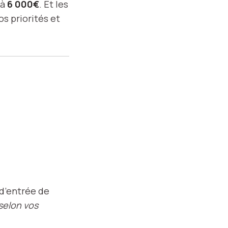
 à
6 000€
. Et les
s priorités et
s d’entrée de
 selon vos