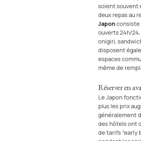
soient souvent e
deux repas au r
Japon
consiste 
ouverts 24h/24
onigiri, sandwi
disposent égale
espaces commun
même de remplac
Réserver en av
Le Japon foncti
plus les prix au
généralement d
des hôtels ont d
de tarifs “early