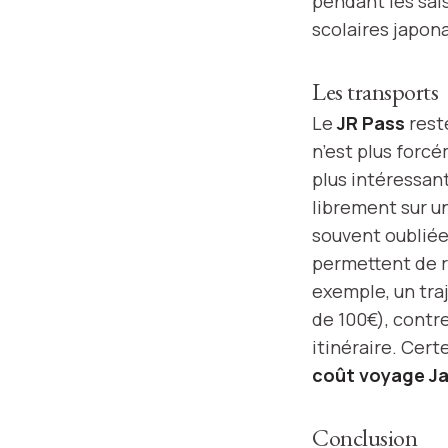
pendant les sai
scolaires japon
Les transports
Le
JR Pass
reste
n’est plus forcé
plus intéressant
librement sur un
souvent oubliée 
permettent de re
exemple, un tra
de 100€), contr
itinéraire. Cert
coût voyage J
Conclusion