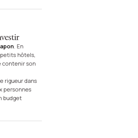
vestir
Japon
. En
etits hôtels,
de contenir son
e rigueur dans
ux personnes
Un budget