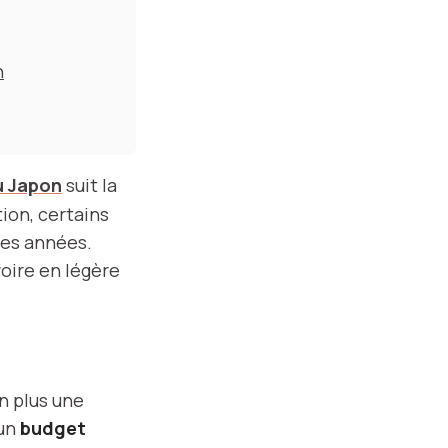
n
u Japon
suit la
tion, certains
res années.
oire en légère
n plus une
 un
budget