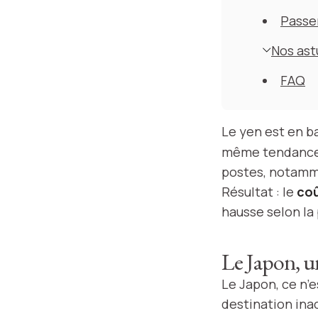
Passer
Nos ast
FAQ
Le yen est en ba
même tendance. D
postes, notamm
Résultat : le
coû
hausse selon la
Le Japon, u
Le Japon, ce n’e
destination inac