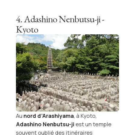
4. Adashino Nenbutsu-ji -
Kyoto
Au
nord d’Arashiyama
, à Kyoto,
Adashino Nenbutsu-ji
est un temple
souvent oublié des itinéraires