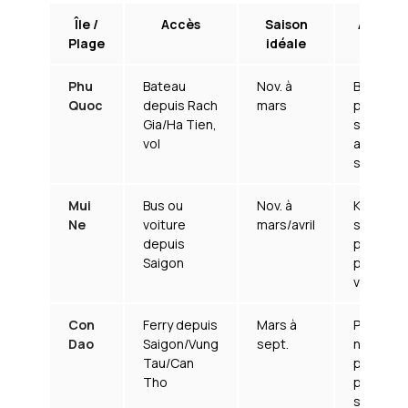
Île /
Accès
Saison
Activit
Plage
idéale
phare
Phu
Bateau
Nov. à
Baignade
Quoc
depuis Rach
mars
plongée,
Gia/Ha Tien,
soirée
vol
animée,
spa
Mui
Bus ou
Nov. à
Kite-surf
Ne
voiture
mars/avril
surf,
depuis
pêche,
Saigon
plages
vivantes
Con
Ferry depuis
Mars à
Plongée,
Dao
Saigon/Vung
sept.
nature
Tau/Can
préservé
Tho
plages
sauvage