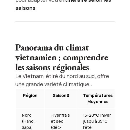
saisons
.
Panorama du climat
vietnamien : comprendre
les saisons régionales
Le Vietnam, étiré du nord au sud, offre
une grande variété climatique :
Région
SaisonS
Températures
Pr
Moyennes
Nord
Hiver frais
15-20°C l'hiver,
12
(Hanoï,
et sec
jusqu'à 35°C
(p
Sapa,
(déc-
l'été
oc