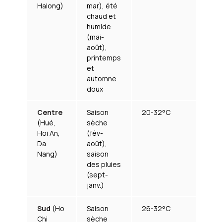
Halong)
mar), été
chaud et
humide
(mai-
août),
printemps
et
automne
doux
Centre
Saison
20-32°C
15
(Hué,
sèche
(p
Hoi An,
(fév-
Da
août),
Nang)
saison
des pluies
(sept-
janv.)
Sud
(Ho
Saison
26-32°C
70
Chi
sèche
(p