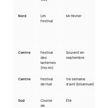
lo
Nord
Lim
Mi-février
C
Festival
tr
(Q
e
cu
i
Centre
Festival
Souvent en
Vi
des
septembre
an
lanternes
au
(Hoi An)
Centre
Festival
1re semaine
Sp
de Hué
d’avril (bisannuel)
tr
im
Sud
Course
Été
É
de
sp