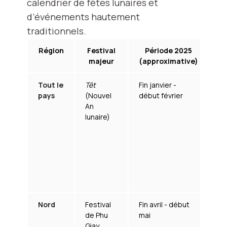
calendrier de fêtes lunaires et
d’événements hautement
traditionnels.
Région
Festival
Période 2025
I
majeur
(approximative)
Tout le
Têt
Fin janvier -
Fê
pays
(Nouvel
début février
im
An
c
lunaire)
ad
s
f
p
pl
tr
sa
Nord
Festival
Fin avril - début
Pr
de Phu
mai
c
Giay
fo